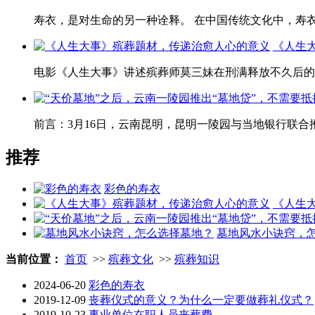
寿衣，是对生命的另一种诠释。 在中国传统文化中，寿衣
《人生
电影《人生大事》讲述殡葬师莫三妹在刑满释放不久后的一
前言：3月16日，云南昆明，昆明一陵园与当地银行联合推出
推荐
彩色的寿衣
《人生
墓地风水小诀窍，
当前位置：
首页
>>
殡葬文化
>>
殡葬知识
2024-06-20
彩色的寿衣
2019-12-09
丧葬仪式的意义？为什么一定要做葬礼仪式？
2019-10-23
事业单位在职人员丧葬费