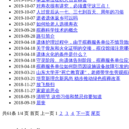
2019-10-07
对寿衣很有讲究，必须遵守这三点！
2019-10-07
人过世后从一七、三七到百天、周年的习俗
2019-10-07
逝者遗体返乡可以吗
2019-10-07
如何给老人选择寿衣
2019-09-28
殡葬科学技术的概念
2019-09-28
路引简介
2019-04-18
遗体护理过程中，由于殡葬服务单位不慎导致
2019-04-18
关于骨灰和火化证明的交接，殡仪馆须注意哪
2019-04-18
遗体火化的条件是什么？
2019-04-18
守灵阶段、向遗体告别阶段，殡葬服务单位应
2019-04-18
殡葬服务单位如何防范因设施设备故障引发的
2019-03-21
山东大学开“死亡教育课”，老师带学生旁观殡
2019-03-21
培育新理念新风尚 稳步推动绿色殡葬改革
2018-11-27
放飞祭扫
2018-11-27
家庭追思会
2018-09-19
清明节 这些习俗和禁忌你要知道
2018-09-19
居丧
共
61
条 1/4 页
首页
上一页
1
2
3
4
下一页
尾页