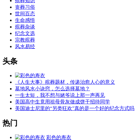
殡葬知识
丧葬习俗
世间百态
生命感悟
殡葬杂谈
纪念文选
宗教殡葬
风水易经
头条
《人生大事》殡葬题材，传递治愈人心的意义
墓地风水小诀窍，怎么选择墓地？
一生太短，我不想与姥爷说上那一声再见
美国高中生竟用祖母骨灰做成饼干招待同学
美国迪士尼里的“另类狂欢”真的是一个好的纪念方式吗
热门
彩色的寿衣