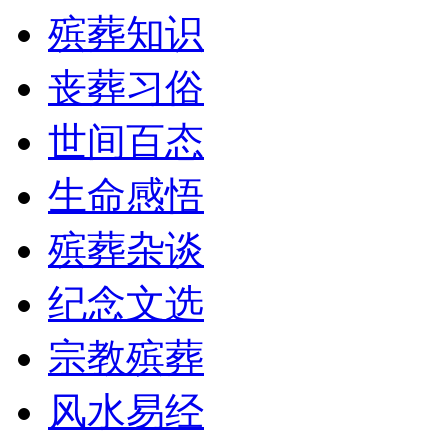
殡葬知识
丧葬习俗
世间百态
生命感悟
殡葬杂谈
纪念文选
宗教殡葬
风水易经